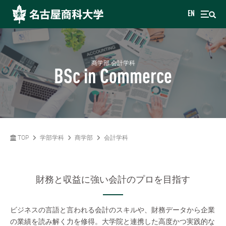
EN
商学部 会計学科
BSc in Commerce
TOP
学部学科
商学部
会計学科
財務と収益に強い会計のプロを目指す
ビジネスの言語と言われる会計のスキルや、財務データから企業
の業績を読み解く力を修得。大学院と連携した高度かつ実践的な