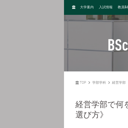
H
&
大学案内
入試情報
教員
O
M
E
BSc
TOP
学部学科
経営学部
経営学部で何
選び方》