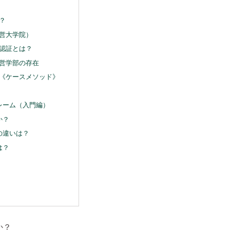
？
営大学院）
認証とは？
営学部の存在
《ケースメソッド》
レーム（入門編）
か？
の違いは？
は？
か？