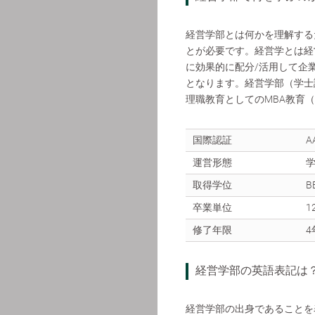
経営学部とは何かを理解する
とが必要です。経営学とは経
に効果的に配分/活用して企
となります。経営学部（学士
理職教育としてのMBA教育
国際認証
A
運営形態
取得学位
B
卒業単位
1
修了年限
4
経営学部の英語表記は
経営学部の出身であることを表現する上で