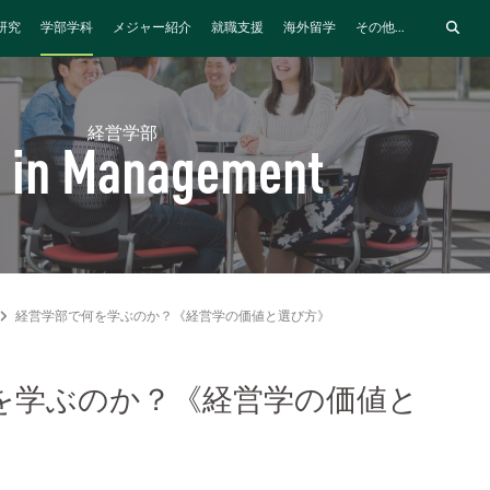
研究
学部学科
メジャー紹介
就職支援
海外留学
その他...
経営学部
 in Management
経営学部で何を学ぶのか？《経営学の価値と選び方》
を学ぶのか？《経営学の価値と