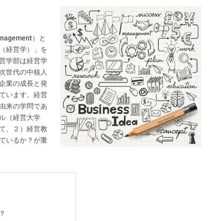
anagement）と
（経営学）」を
営学部は経営学
次世代の中核人
企業の成長と発
ています。経営
由来の学問であ
ル（経営大学
て、２）経営教
ているか？が重
？