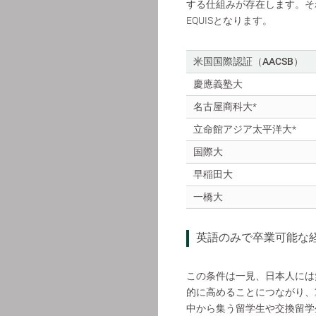
する仕組みが存在します。それ
EQUISとなります。
米国国際認証（AACSB）
慶應義塾大
名古屋商科大*
立命館アジア太平洋大*
国際大
早稲田大
一橋大
英語のみで卒業可能な
この条件は一見、日本人には
的に高めることにつながり、
中から集う留学生や交換留学