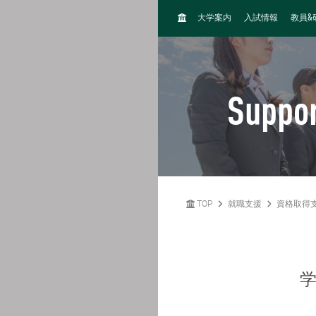
H
&
大学案内
入試情報
教員
O
M
E
Suppor
TOP
就職支援
資格取得