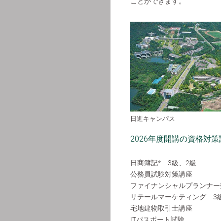
ことができます。
日進キャンパス
2026年度開講の資格対策
日商簿記* 3級、2級
公務員試験対策講座
ファイナンシャルプランナー技
リテールマーケティング 3
宅地建物取引士講座
ITパスポート試験