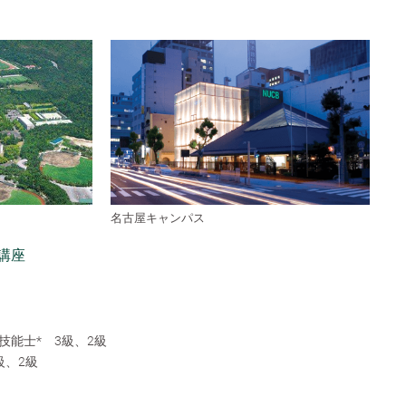
名古屋キャンパス
講座
能士* 3級、2級
級、2級