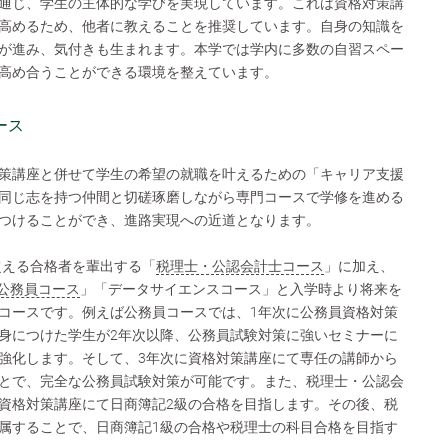
通じ、学生の主体的な学びを実現しています。これは資格対策講
高めるため、他者に教えることを推奨しています。自身の知識を
が進み、気付きも生まれます。本学では学内に多数の自習スペー
高め合うことができる環境を整えています。
ース
策講座と併せて学生の希望の就職を叶えるための「キャリア支援
同じ志を持つ仲間と切磋琢磨しながら専門コースで学修を進める
つけることができ、進路実現への近道となります。
超える合格者を輩出する「
税理士・公認会計士コース
」に加え、
公務員コース
」「データサイエンスコース」と入学時より将来を
コースです。例えば公務員コースでは、1年次に公務員資格対策
身につけた学生が2年次以降、公務員試験対策に強いセミナーに
強化します。そして、3年次に資格対策講座にて専任の講師から
とで、完全な公務員試験対策が可能です。また、税理士・公認会
資格対策講座にて日商簿記2級の合格を目指します。その後、税
属することで、日商簿記1級の合格や税理士の科目合格を目指す