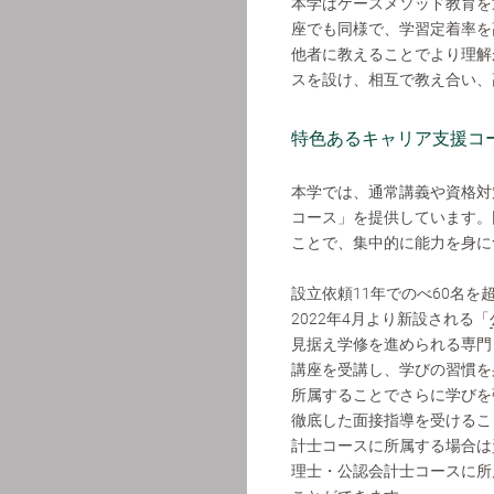
本学はケースメソッド教育を
座でも同様で、学習定着率を
他者に教えることでより理解
スを設け、相互で教え合い、
特色あるキャリア支援コ
本学では、通常講義や資格対
コース」を提供しています。
ことで、集中的に能力を身に
設立依頼11年でのべ60名を
2022年4月より新設される「
見据え学修を進められる専門
講座を受講し、学びの習慣を
所属することでさらに学びを
徹底した面接指導を受けるこ
計士コースに所属する場合は
理士・公認会計士コースに所