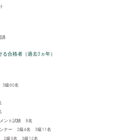
ト
開講
ける合格者（過去3ヵ年）
3級60名
名
名
メント試験 8名
ナー 2級4名 3級11名
2級3名 3級12名