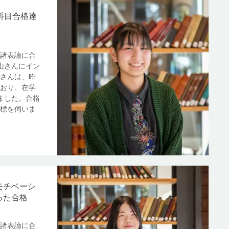
科目合格達
諸表論に合
山さんにイン
さんは、昨
おり、在学
ました。合格
標を伺いま
モチベーシ
った合格
諸表論に合