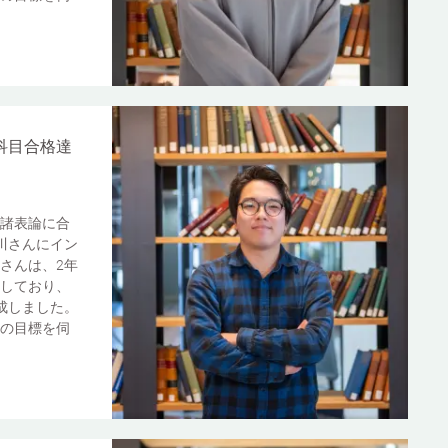
科目合格達
諸表論に合
川さんにイン
さんは、2年
しており、
成しました。
の目標を伺