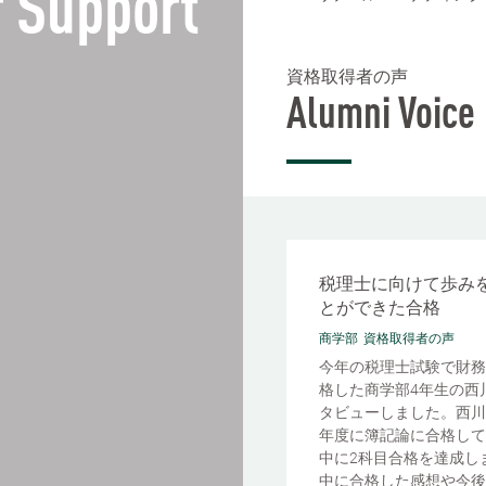
 Support
資格取得者の声
Alumni Voice
税理士に向けて歩み
とができた合格
商学部
資格取得者の声
今年の税理士試験で財務
格した商学部4年生の西
タビューしました。西川
年度に簿記論に合格して
中に2科目合格を達成し
中に合格した感想や今後