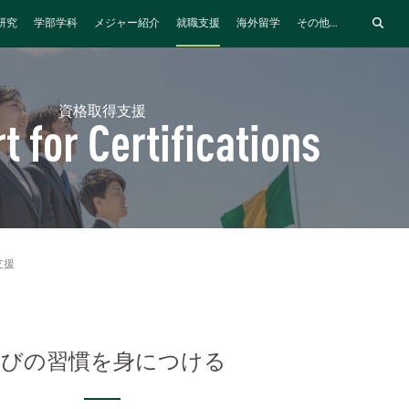
研究
学部学科
メジャー紹介
就職支援
海外留学
その他...
資格取得支援
t for Certifications
支援
学びの習慣を身につける