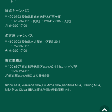
日進キャンパス
〒470-0193 愛知県日進市米野木町三ケ峯
TEL 0561-73-2111（代表）0120-41-3006（入試）
月-金 9:00-17:00
名古屋キャンパス
〒460-0003 愛知県名古屋市中区錦1-20-1
TEL 052-223-3111
火-土 9:00-17:00
東京事務局
〒100-6307 東京都千代田区丸の内2-4-1丸の内ビル7F
TEL 03-3212-4111
JR東京駅丸の内南口より徒歩1分
Global MBA, Weekend MBA, Full-time MBA, Part-time MBA, Evening MBA,
MBA Plus, Global BBAは栗本学園の登録商標です。