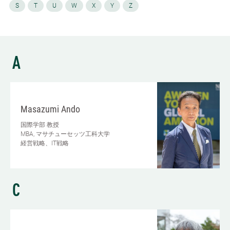
S
T
U
W
X
Y
Z
A
Masazumi Ando
国際学部
教授
MBA, マサチューセッツ工科大学
経営戦略、IT戦略
C