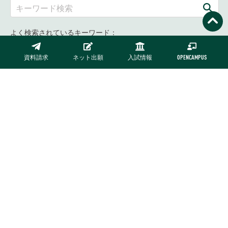
よく検索されているキーワード：
資料請求
ネット出願
入試情報
OPENCAMPUS
日進キャンパス
〒470-0193 愛知県日進市米野木町三ケ峯
TEL 0561-73-2111（代表）0120-41-3006（入試）