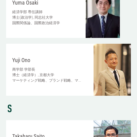
Yuma Osaki
経済学部
専任講師
博士(政治学), 同志社大学
国際関係論、国際政治経済学
Yuji Ono
商学部
学部長
博士（経済学）, 京都大学
マーケティング戦略、ブランド戦略、マ...
S
Takaharu Saito