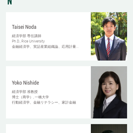
N
Taisei Noda
経済学部
専任講師
Ph.D., Rice University
金融経済学、実証産業組織論、応用計量...
Yoko Nishide
経済学部
准教授
博士（商学）, 一橋大学
行動経済学、金融リテラシー、家計金融