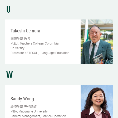
U
Takeshi Uemura
国際学部
教授
M.Ed., Teachers College, Columbia
University
Professor of TESOL、Language Education
W
Sandy Wong
経済学部
専任講師
MBA, Macquarie University
General Management, Service Operation...