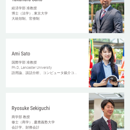
経済学部
准教授
博士（法学）, 東京大学
大統領制、官僚制
Ami Sato
国際学部
准教授
Ph.D., Lancaster University
語用論、談話分析、コンピュータ媒介コ...
Ryosuke Sekiguchi
商学部
教授
修士（商学）, 慶應義塾大学
会計学、財務会計