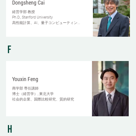
Dongsheng Cai
経営学部
教授
Ph.D., Stanford University
高性能計算、AI、量子コンピューティン...
F
Youxin Feng
商学部
専任講師
博士（経営学）, 東北大学
社会的企業、国際比較研究、質的研究
H