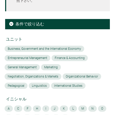
照下さい。
条件で絞り込む
ユニット
Business, Government and the International Economy
Entrepreneurial Management
Finance & Accounting
General Management
Marketing
Negotiation, Organizations & Markets
Organizational Behavior
Pedagogical
Linguistics
International Studies
イニシャル
A
C
F
H
I
J
K
L
M
N
O