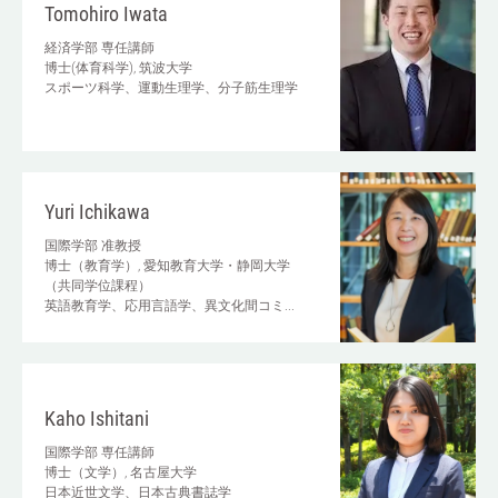
Tomohiro Iwata
経済学部
専任講師
博士(体育科学), 筑波大学
スポーツ科学、運動生理学、分子筋生理学
Yuri Ichikawa
国際学部
准教授
博士（教育学）, 愛知教育大学・静岡大学
（共同学位課程）
英語教育学、応用言語学、異文化間コミ...
Kaho Ishitani
国際学部
専任講師
博士（文学）, 名古屋大学
日本近世文学、日本古典書誌学