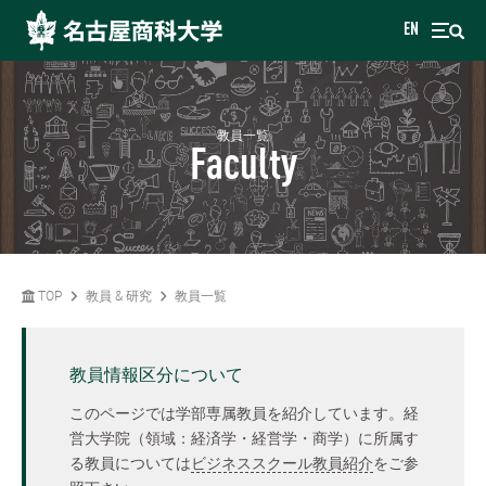
EN
教員一覧
Faculty
TOP
教員 & 研究
教員一覧
教員情報区分について
このページでは学部専属教員を紹介しています。経
営大学院（領域：経済学・経営学・商学）に所属す
る教員については
ビジネススクール教員紹介
をご参