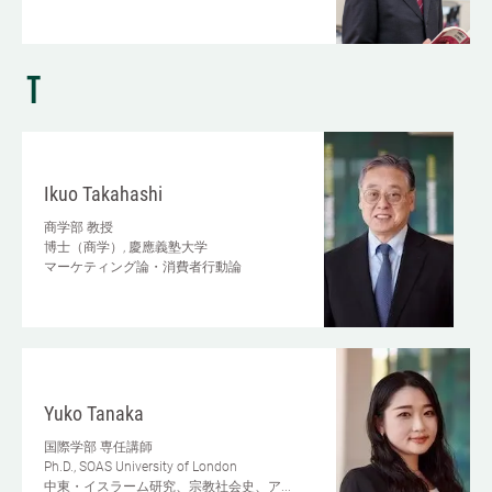
T
Ikuo Takahashi
商学部
教授
博士（商学）, 慶應義塾大学
マーケティング論・消費者行動論
Yuko Tanaka
国際学部
専任講師
Ph.D., SOAS University of London
中東・イスラーム研究、宗教社会史、ア...