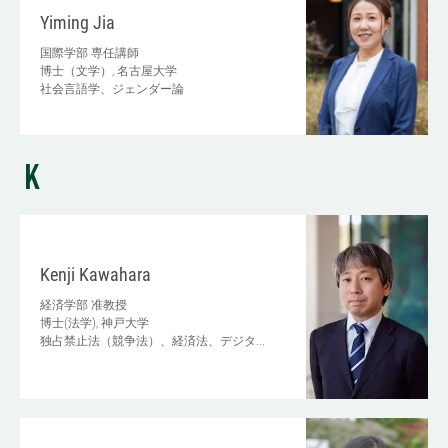
Yiming Jia
国際学部
専任講師
博士（文学）, 名古屋大学
社会言語学、ジェンダー論
K
Kenji Kawahara
経済学部
准教授
博士(法学), 神戸大学
独占禁止法（競争法）、経済法、デジタ...