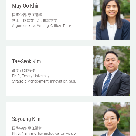
May Oo Khin
国際学部
専任講師
博士（国際文化）, 東北大学
Argumentative Writing, Critical Think...
Tae-Seok Kim
商学部
准教授
Ph.D., Emory University
Strategic Management, Innovation, Sus...
Soyoung Kim
国際学部
専任講師
Ph.D., Nanyang Technological University