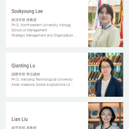
Sookyoung Lee
経済学部
准教授
Ph.D., Northwestern University, Kellogg
School of Management
Strategic Management and Organization...
Qianting Lu
国際学部
専任講師
Ph.D., Nanyang Technological University
Asian diaspora, Global Anglophone Lit...
Lian Liu
経営学部
准教授