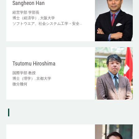
Sangheon Han
経営学部
学部長
博士（経済学）, 大阪大学
ソフトウエア、社会システム工学・安全...
Tsutomu Hiroshima
国際学部
教授
博士（理学）, 京都大学
微分幾何
I