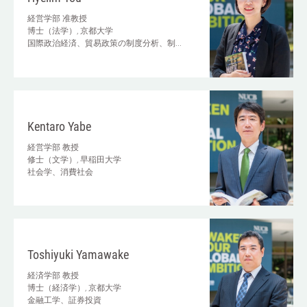
経営学部
准教授
博士（法学）, 京都大学
国際政治経済、貿易政策の制度分析、制...
Kentaro Yabe
経営学部
教授
修士（文学）, 早稲田大学
社会学、消費社会
Toshiyuki Yamawake
経済学部
教授
博士（経済学）, 京都大学
金融工学、証券投資