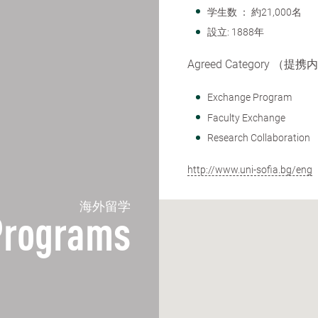
学生数 ： 約21,000名
設立: 1888年
Agreed Category （提
Exchange Program
Faculty Exchange
Research Collaboration
http://www.uni-sofia.bg/eng
海外留学
 Programs