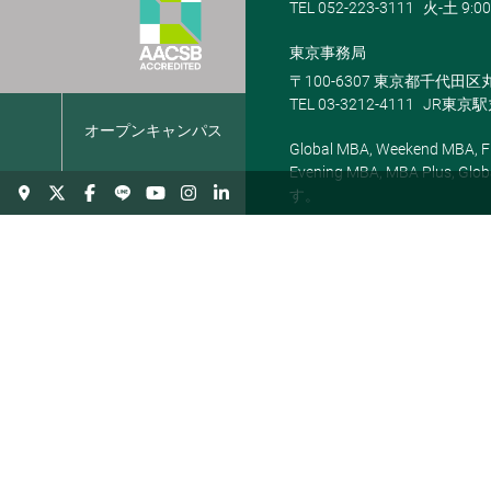
TEL 052-223-3111
火-土 9:00
東京事務局
〒100-6307 東京都千代田区
TEL 03-3212-4111
JR東京
報
オープンキャンパス
Global MBA, Weekend MBA, Fu
Evening MBA, MBA Plus
す。
経営管理課程
経営学部
BBA
とは
経営学部とは
BBA
経営学科
Global BBA
【英語】
経営情報学科
お知らせ
教員紹介