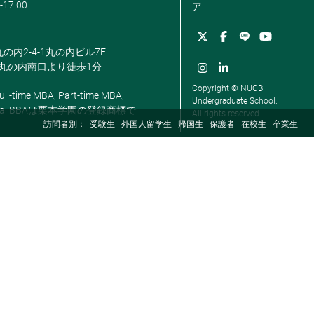
-17:00
ア
丸の内2-4-1丸の内ビル7F
駅丸の内南口より徒歩1分
Copyright © NUCB
ll-time MBA, Part-time MBA,
Undergraduate School.
, Global BBAは栗本学園の登録商標で
All rights reserved.
訪問者別：
受験生
外国人留学生
帰国生
保護者
在校生
卒業生
経済学部
商学部
国際学部
経済学部とは
商学部とは
国際学部とは
経済学科
マーケティング学科
英米学科
総合政策学科
会計学科
国際学科
お知らせ
お知らせ
お知らせ
教員紹介
教員紹介
教員紹介