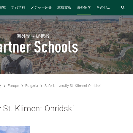
研究
学部学科
メジャー紹介
就職支援
海外留学
その他...
海外留学提携校
artner Schools
校
Europe
Bulgaria
Sofia University St. Kliment Ohridski
y St. Kliment Ohridski