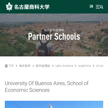
EN
海外留学提携校
Partner Schools
TOP
海外留学
留学提携校
Latin America
Argentina
Universit
University Of Buenos Aires, School of
Economic Sciences