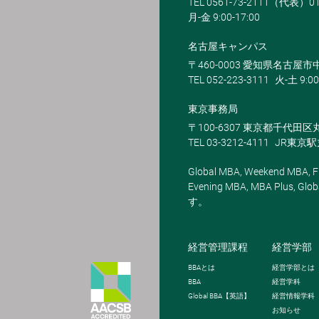
TEL 0561-73-2111（代表）0
月-金 9:00-17:00
名古屋キャンパス
〒460-0003 愛知県名古屋市中
TEL 052-223-3111
火-土 9:00
東京事務局
〒100-6307 東京都千代田区
TEL 03-3212-4111
JR東京
Global MBA, Weekend MBA, Fu
Evening MBA, MBA Plus
す。
経営管理課程
経営学部
BBA
とは
経営学部とは
BBA
経営学科
Global BBA
【英語】
経営情報学科
お知らせ