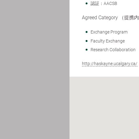
認証：AACSB
Agreed Category （提
Exchange Program
Faculty Exchange
Research Collaboration
http://haskayne.ucalgary.ca/