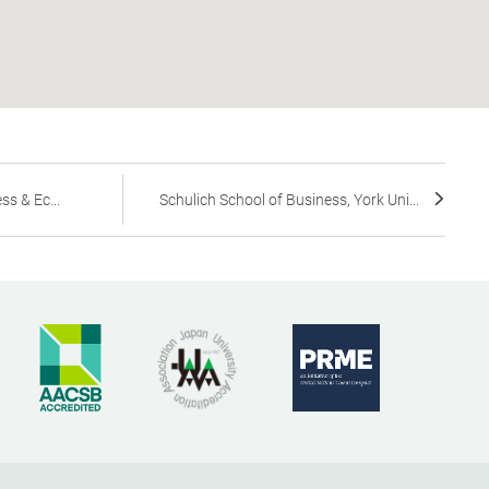
ss & Ec...
Schulich School of Business, York Uni...