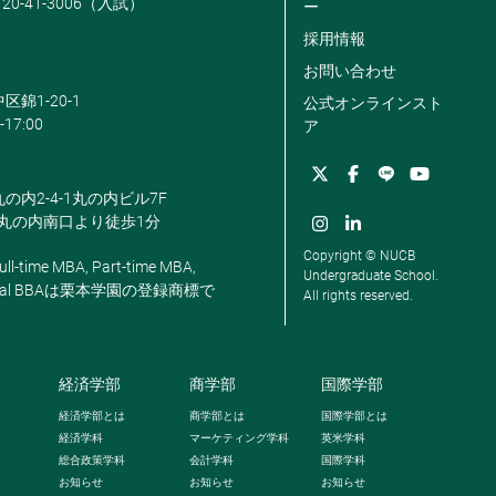
120-41-3006（入試）
ー
採用情報
お問い合わせ
区錦1-20-1
公式オンラインスト
-17:00
ア
丸の内2-4-1丸の内ビル7F
駅丸の内南口より徒歩1分
Copyright © NUCB
ll-time MBA, Part-time MBA,
Undergraduate School.
, Global BBAは栗本学園の登録商標で
All rights reserved.
経済学部
商学部
国際学部
経済学部とは
商学部とは
国際学部とは
経済学科
マーケティング学科
英米学科
総合政策学科
会計学科
国際学科
お知らせ
お知らせ
お知らせ