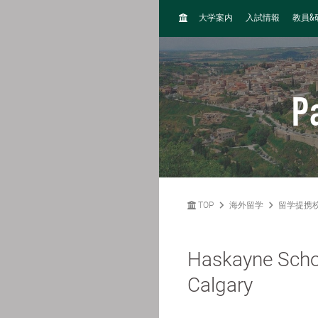
H
&
大学案内
入試情報
教員
O
M
E
P
TOP
海外留学
留学提携
Haskayne Schoo
Calgary