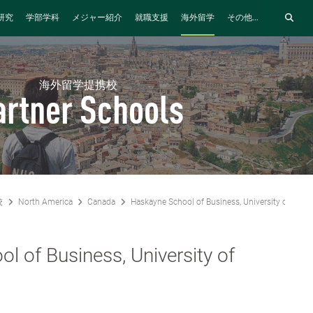
研究
学部学科
メジャー紹介
就職支援
海外留学
その他...
海外留学提携校
artner Schools
校
North America
Canada
Haskayne School of Business, University of Calga
l of Business, University of