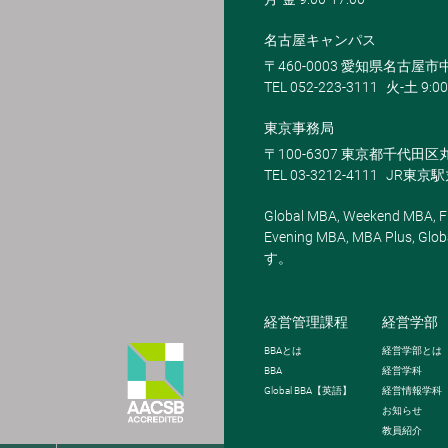
名古屋キャンパス
〒460-0003 愛知県名古屋市中
TEL 052-223-3111
火-土 9:00
東京事務局
〒100-6307 東京都千代田区
TEL 03-3212-4111
JR東京
Global MBA, Weekend MBA, Fu
Evening MBA, MBA Plus
す。
経営管理課程
経営学部
BBA
とは
経営学部とは
BBA
経営学科
Global BBA
【英語】
経営情報学科
お知らせ
教員紹介