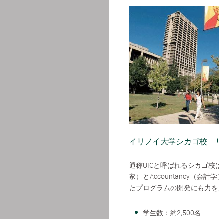
イリノイ大学シカゴ校 
通称UICと呼ばれるシカゴ校は、
家）とAccountancy
たプログラムの開発にも力を
学生数：約2,500名