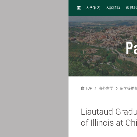
H
&
大学案内
入試情報
教員
O
M
E
P
TOP
海外留学
留学提携
Liautaud Gradu
of Illinois at C