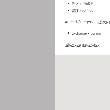
設立：1965年
認証：AACSB
Agreed Category （提
Exchange Program
http://business.uic.edu