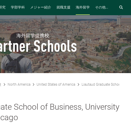
研究
学部学科
メジャー紹介
就職支援
海外留学
その他...
海外留学提携校
artner Schools
校
North America
United States of America
Liautaud Graduate School of Busi
ate School of Business, University
hicago