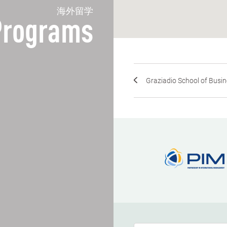
海外留学
 Programs
Graziadio School of Busin