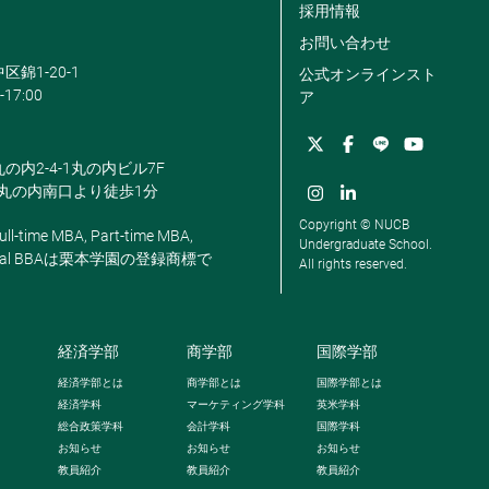
採用情報
お問い合わせ
区錦1-20-1
公式オンラインスト
-17:00
ア
丸の内2-4-1丸の内ビル7F
駅丸の内南口より徒歩1分
Copyright © NUCB
ll-time MBA, Part-time MBA,
Undergraduate School.
, Global BBAは栗本学園の登録商標で
All rights reserved.
経済学部
商学部
国際学部
経済学部とは
商学部とは
国際学部とは
経済学科
マーケティング学科
英米学科
総合政策学科
会計学科
国際学科
お知らせ
お知らせ
お知らせ
教員紹介
教員紹介
教員紹介