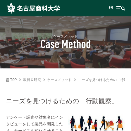
EN
ケースメソッド
Case Method
TOP
教員 & 研究
ケースメソッド
ニーズを見つけるための「行動観
ニーズを見つけるための「行動観察」
アンケート調査や対象者にイン
タビューをして製品を開発した
り、サービスを変化させること