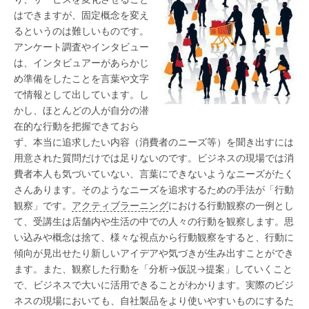
はできますが、固定概念を変え
るというのは難しいものです。
アンケート調査やインタビュー
は、インタビュアーがあらかじ
め準備をしたことを言葉や文字
で情報として出しています。し
かし、ほとんどの人が自分の潜
在的な行動を把握できておら
ず、本当に追求したい内容（消費者のニーズ等）を聞き出すには
用意された質問だけでは足りないのです。ビジネスの現場では消
費者本人も気づいていない、言葉にできないようなニーズがたく
さんあります。そのようなニーズを追求するための手法が「行動
観察」です。
アクティブラーニング
における行動観察の一例とし
て、受講生は店舗内や生活の中での人々の行動を観察します。思
い込みや概念は捨て、様々な視点から行動観察をすると、行動に
傾向が見出せたり新しいアイデアや気づきが生み出すことができ
ます。また、観察した行動を「分析→仮説→提案」していくこと
で、ビジネスで大いに活用できることがわかります。実際のビジ
ネスの現場においても、自社製品をより使いやすいものにするた