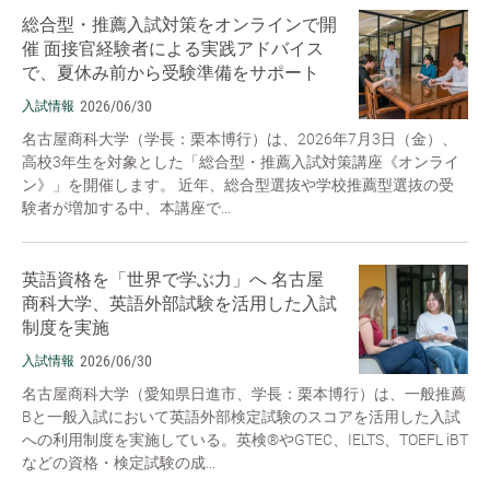
総合型・推薦入試対策をオンラインで開
催 面接官経験者による実践アドバイス
で、夏休み前から受験準備をサポート
2026/06/30
入試情報
名古屋商科大学（学長：栗本博行）は、2026年7月3日（金）、
高校3年生を対象とした「総合型・推薦入試対策講座《オンライ
ン》」を開催します。 近年、総合型選抜や学校推薦型選抜の受
験者が増加する中、本講座で...
英語資格を「世界で学ぶ力」へ 名古屋
商科大学、英語外部試験を活用した入試
制度を実施
2026/06/30
入試情報
名古屋商科大学（愛知県日進市、学長：栗本博行）は、一般推薦
Bと一般入試において英語外部検定試験のスコアを活用した入試
への利用制度を実施している。英検®やGTEC、IELTS、TOEFL iBT
などの資格・検定試験の成...