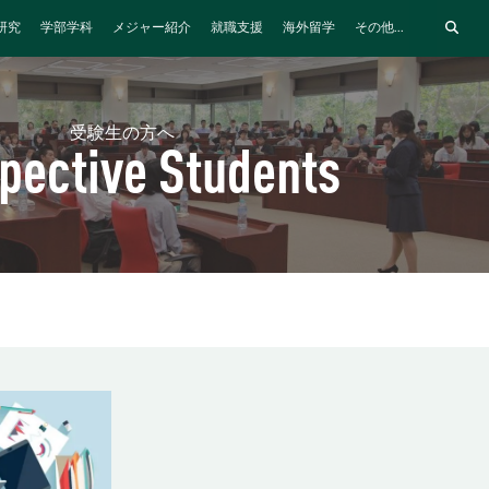
研究
学部学科
メジャー紹介
就職支援
海外留学
その他...
受験生の方へ
pective Students