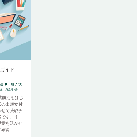
略ガイド
法
#一般入試
金
#奨学金
試前期をはじ
試の出願受付
わせで受験チ
能です。ま
得意を活かせ
認...