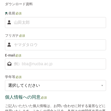
ダウンロード資料
お名前
必須
お
名
前
フリガナ
必須
フ
リ
ガ
E-mail
必須
ナ
学年等
必須
個人情報への同意
必須
ご記入いただいた個人情報は、お問い合わせに対する返答などに