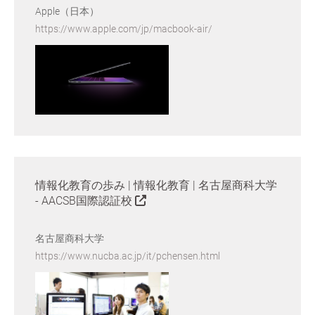
Apple（日本）
https://www.apple.com/jp/macbook-air/
情報化教育の歩み | 情報化教育 | 名古屋商科大学
- AACSB国際認証校
名古屋商科大学
https://www.nucba.ac.jp/it/pchensen.html