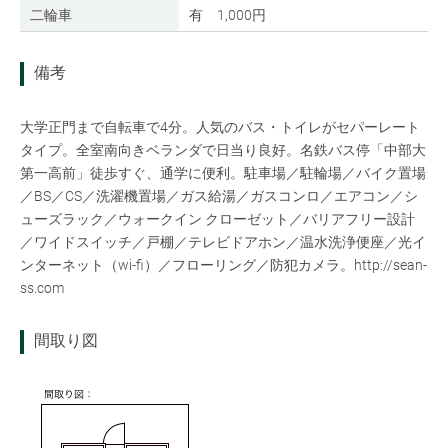
二輪車
有 1,000円
備考
大学正門まで自転車で4分。人気のバス・トイレがセパーレート
タイプ。全室南向きベランダで日当り良好。名鉄バス停「中部大
第一高前」徒歩すぐ、通学に便利。駐車場／駐輪場／バイク置場
／BS／CS／洗濯機置場／ガス給湯／ガスコンロ／エアコン／シ
ューズラック／ウォークイン クローゼット／バリアフリー設計
／ワイドスイッチ／戸棚／テレビドアホン／温水洗浄便座／光イ
ンターネット（wi-fi）／フローリング／防犯カメラ。http://sean-
ss.com
間取り図