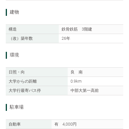
建物
構造
鉄骨鉄筋 3階建
（改）築年数
26年
環境
日照・向
良 南
大学からの距離
0.9km
大学行最寄バス停
中部大第一高前
駐車場
自動車
有 4,000円