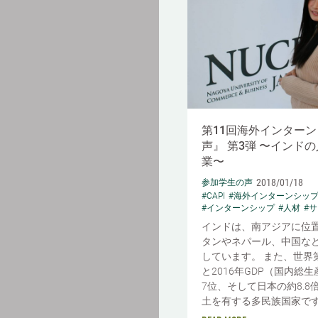
第11回海外インターン
声』 第3弾 〜インド
業〜
2018/01/18
参加学生の声
#CAPI
#海外インターンシッ
#インターンシップ
#人材
#
インドは、南アジアに位
タンやネパール、中国な
しています。 また、世界
と2016年GDP（国内総
7位、そして日本の約8.8
土を有する多民族国家です。 