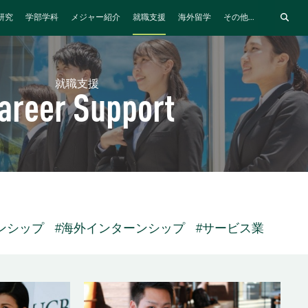
研究
学部学科
メジャー紹介
就職支援
海外留学
その他...
就職支援
areer Support
ンシップ
#海外インターンシップ
#サービス業