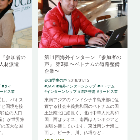
 『参加者の
第11回海外インターン 『参加者の
の人材派遣
声』 第2弾 〜ベトナムの道路整備
企業〜
2018/01/15
参加学生の声
プ
#タイ
#CAPI
#海外インターンシップ
#ベトナム
サービス業
#インターンシップ
#道路整備
#サービス業
置し、パキス
東南アジアのインドシナ半島東部に位
どと国境を接
置する社会主義共和国のベトナムの国
第2位の人口
土は南北に細長く、北は中華人民共和
生産）が世界第
国、西はラオス、南西はカンボジアと
倍の広大な国
国境を接しています。東は南シナ海に
...
面し、ビーチ、川、仏塔など...