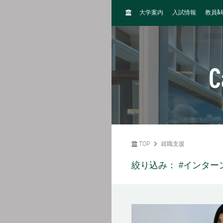
H
&
大学案内
入試情報
教員
O
M
E
C
TOP
就職支援
絞り込み：
#インター