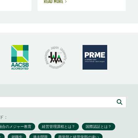
READ MORE
ド：