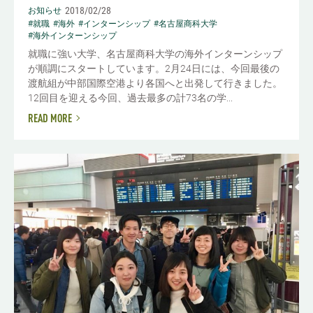
2018/02/28
お知らせ
#就職
#海外
#インターンシップ
#名古屋商科大学
#海外インターンシップ
就職に強い大学、名古屋商科大学の海外インターンシップ
が順調にスタートしています。2月24日には、今回最後の
渡航組が中部国際空港より各国へと出発して行きました。
12回目を迎える今回、過去最多の計73名の学...
READ MORE