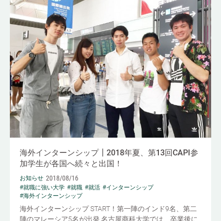
海外インターンシップ┃2018年夏、第13回CAPI参
加学生が各国へ続々と出国！
2018/08/16
お知らせ
#就職に強い大学
#就職
#就活
#インターンシップ
#海外インターンシップ
海外インターンシップ START！第一陣のインド9名、第二
陣のマレーシア5名が出発 名古屋商科大学では、卒業後に