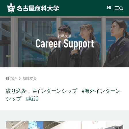
EN
就職支援
Career Support
TOP
就職支援
絞り込み：
#インターンシップ
#海外インターン
シップ
#就活