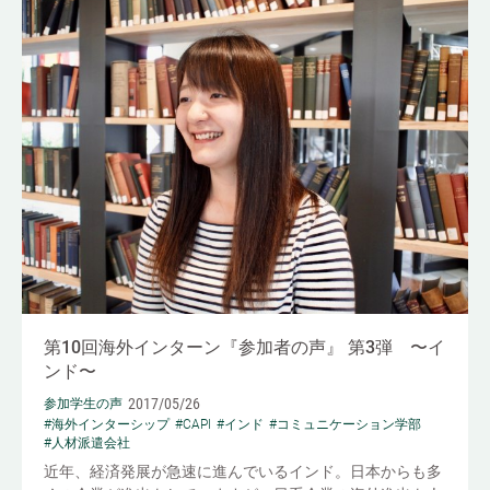
第10回海外インターン『参加者の声』 第3弾 〜イ
ンド〜
2017/05/26
参加学生の声
#海外インターシップ
#CAPI
#インド
#コミュニケーション学部
#人材派遣会社
近年、経済発展が急速に進んでいるインド。日本からも多