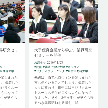
大手優良企業から学ぶ、業界研究
界研究セミ
セミナーを開催
2016/11/03
お知らせ
#就職
#就職に強い大学
#キャリア
ャリア
#アクティブラーニング
#名古屋商科大学
古屋商科大学
先週は、街でハロウィンを楽しまれた
を楽しまれた
方も多くいることでしょう。仮装した
。 仮装した
人々に変わり、街中には再びリクルー
再びリクルー
トスーツの学生が目立つようになって
ようになって
きました。そう、3年次学生が早くも来
学生が早くも
るべき就職活動を見据え、就...
...