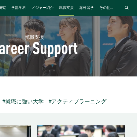
研究
学部学科
メジャー紹介
就職支援
海外留学
その他...
就職支援
areer Support
#就職に強い大学
#アクティブラーニング