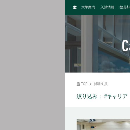
H
&
大学案内
入試情報
教員
O
M
E
C
TOP
就職支援
絞り込み：
#キャリア