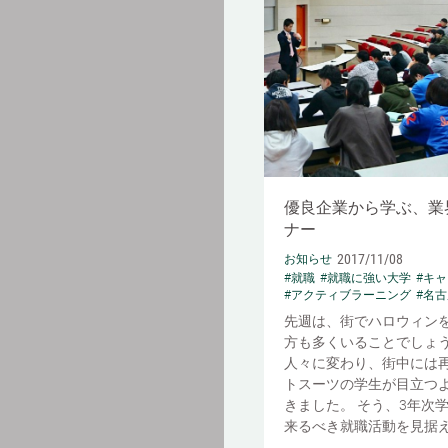
優良企業から学ぶ、業
ナー
2017/11/08
お知らせ
#就職
#就職に強い大学
#キ
#アクティブラーニング
#名
先週は、街でハロウィン
方も多くいることでしょう
人々に変わり、街中には
トスーツの学生が目立つ
きました。 そう、3年次
来るべき就職活動を見据え、