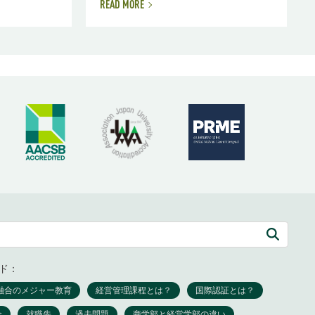
READ MORE
ド：