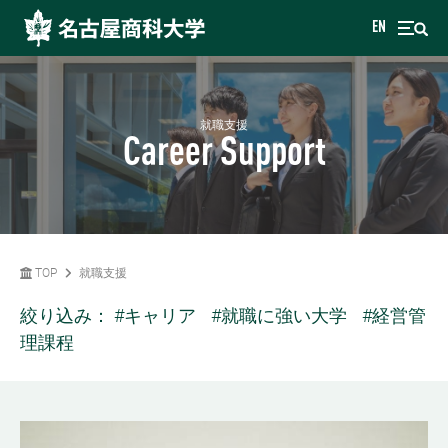
EN
就職支援
Career Support
TOP
就職支援
絞り込み：
#キャリア
#就職に強い大学
#経営管
理課程