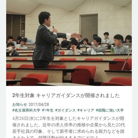
2年生対象 キャリアガイダンスが開催されました
2017/04/28
お知らせ
#名古屋商科大学
#1年生
#ガイダンス
#キャリア
#就職に強い大学
4月26日(水)に2年生を対象としたキャリアガイダンスが開
催されました。近年の求人倍率の推移や企業から見た20代
若手社員の印象、そして新卒者に求められる能力などを踏
まえた上で、就職活動が始まるまでにどのよ...