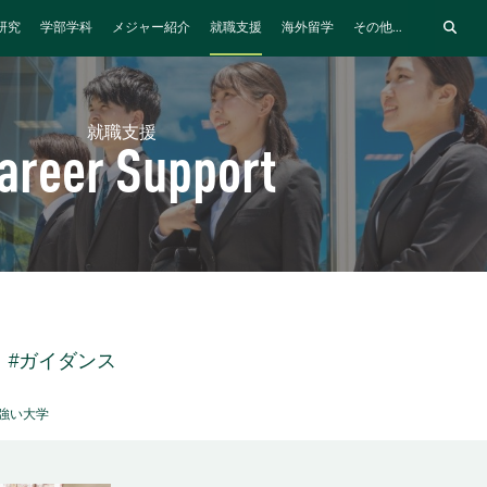
研究
学部学科
メジャー紹介
就職支援
海外留学
その他...
就職支援
areer Support
#ガイダンス
強い大学