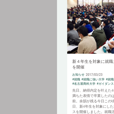
新４年生を対象に就職
を開催
2017/03/23
お知らせ
#就職
#就職に強い大学
#就
#名古屋商科大学
#ガイダンス
先日、納得内定を叶えた4
満ちた表情で卒業したのは
前。余韻が残る今日この
日、新4年生を対象にした
スを開催しました。就職