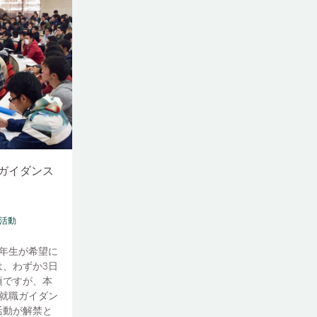
ガイダンス
職活動
年生が希望に
、わずか3日
頃ですが、本
就職ガイダン
活動が解禁と