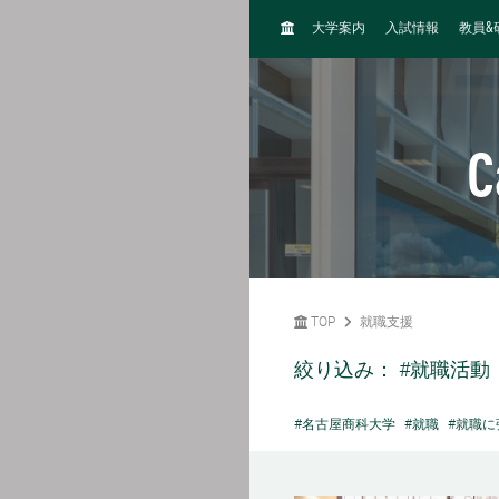
H
&
大学案内
入試情報
教員
O
M
E
C
TOP
就職支援
絞り込み：
#就職活動
#名古屋商科大学
#就職
#就職に