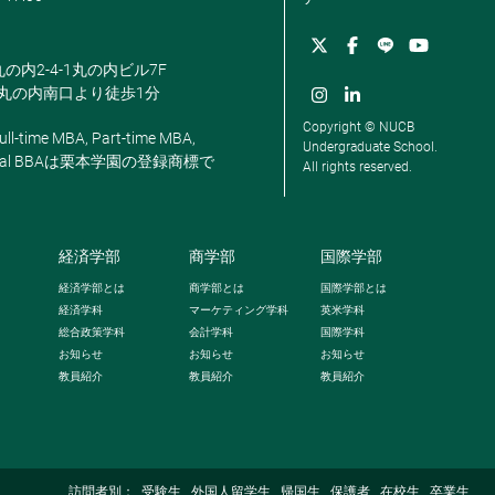
丸の内2-4-1丸の内ビル7F
駅丸の内南口より徒歩1分
Copyright © NUCB
ll-time MBA, Part-time MBA,
Undergraduate School.
, Global BBAは栗本学園の登録商標で
All rights reserved.
経済学部
商学部
国際学部
経済学部とは
商学部とは
国際学部とは
経済学科
マーケティング学科
英米学科
総合政策学科
会計学科
国際学科
お知らせ
お知らせ
お知らせ
教員紹介
教員紹介
教員紹介
訪問者別：
受験生
外国人留学生
帰国生
保護者
在校生
卒業生