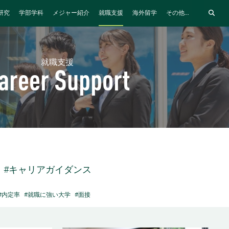
研究
学部学科
メジャー紹介
就職支援
海外留学
その他...
就職支援
areer Support
#キャリアガイダンス
#内定率
#就職に強い大学
#面接