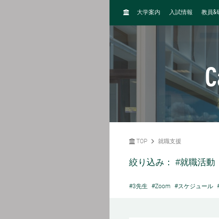
H
&
大学案内
入試情報
教員
O
M
E
C
TOP
就職支援
絞り込み：
#就職活動
#3先生
#Zoom
#スケジュール