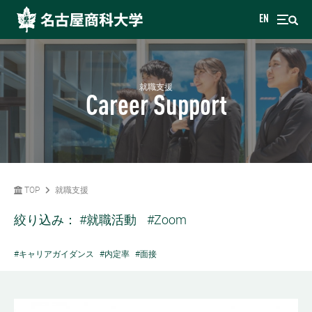
EN
就職支援
Career Support
TOP
就職支援
絞り込み：
#就職活動
#Zoom
#キャリアガイダンス
#内定率
#面接