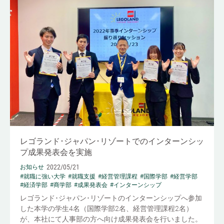
レゴランド･ジャパン･リゾートでのインターンシッ
プ成果発表会を実施
2022/05/21
お知らせ
#就職に強い大学
#就職支援
#経営管理課程
#国際学部
#経営学部
#経済学部
#商学部
#成果発表会
#インターンシップ
レゴランド･ジャパン･リゾートのインターンシップへ参加
した本学の学生4名（国際学部2名、経営管理課程2名）
が、本社にて人事部の方へ向け成果発表会を行いました。