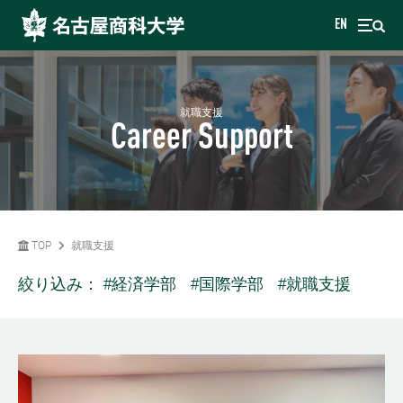
EN
就職支援
Career Support
TOP
就職支援
絞り込み：
#経済学部
#国際学部
#就職支援