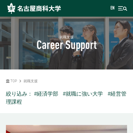
EN
就職支援
Career Support
TOP
就職支援
絞り込み：
#経済学部
#就職に強い大学
#経営管
理課程