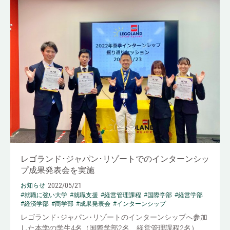
レゴランド･ジャパン･リゾートでのインターンシッ
プ成果発表会を実施
2022/05/21
お知らせ
#就職に強い大学
#就職支援
#経営管理課程
#国際学部
#経営学部
#経済学部
#商学部
#成果発表会
#インターンシップ
レゴランド･ジャパン･リゾートのインターンシップへ参加
した本学の学生4名（国際学部2名、経営管理課程2名）