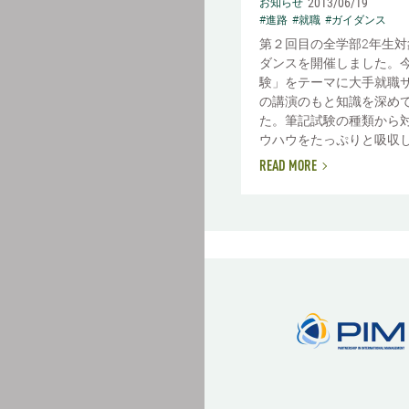
2013/06/19
お知らせ
#進路
#就職
#ガイダンス
第２回目の全学部2年生対
ダンスを開催しました。今
験」をテーマに大手就職
の講演のもと知識を深め
た。筆記試験の種類から
ウハウをたっぷりと吸収した
READ MORE