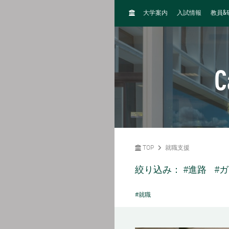
H
&
大学案内
入試情報
教員
O
M
E
C
TOP
就職支援
絞り込み：
#進路
#
#就職