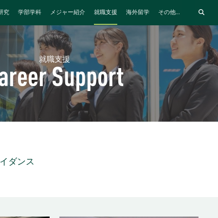
研究
学部学科
メジャー紹介
就職支援
海外留学
その他...
就職支援
areer Support
ガイダンス