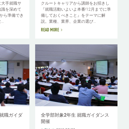
に大手就職サ
クルートキャリアから講師をお招きし
知識を深めて
『就職活動いよいよ本番!12月までに準
から準備でき
備しておくべきこと』をテーマに解
..
説。業種、業界、企業の選び...
READ MORE
生就職ガイダ
全学部対象2年生 就職ガイダンス
開催