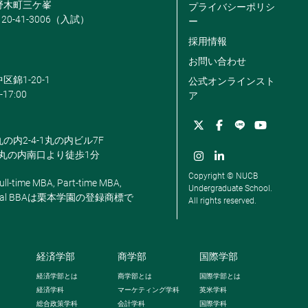
米野木町三ケ峯
プライバシーポリシ
120-41-3006（入試）
ー
採用情報
お問い合わせ
区錦1-20-1
公式オンラインスト
-17:00
ア
丸の内2-4-1丸の内ビル7F
駅丸の内南口より徒歩1分
Copyright © NUCB
ll-time MBA, Part-time MBA,
Undergraduate School.
, Global BBAは栗本学園の登録商標で
All rights reserved.
経済学部
商学部
国際学部
経済学部とは
商学部とは
国際学部とは
経済学科
マーケティング学科
英米学科
総合政策学科
会計学科
国際学科