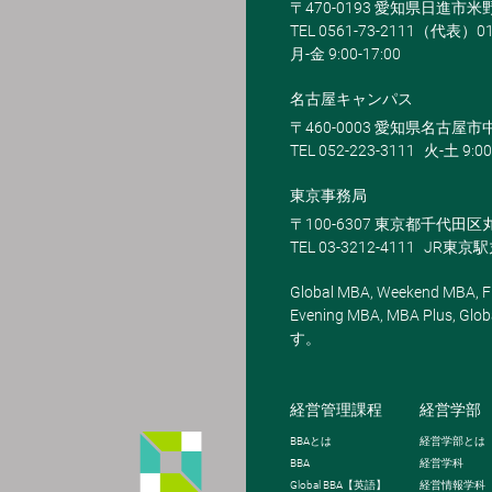
〒470-0193 愛知県日進市
TEL 0561-73-2111（代表）0
月-金 9:00-17:00
名古屋キャンパス
〒460-0003 愛知県名古屋市中
TEL 052-223-3111
火-土 9:00
東京事務局
〒100-6307 東京都千代田区
TEL 03-3212-4111
JR東京
Global MBA, Weekend MBA, Fu
Evening MBA, MBA Plus
す。
経営管理課程
経営学部
BBA
とは
経営学部とは
BBA
経営学科
Global BBA
【英語】
経営情報学科