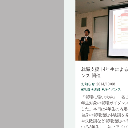
就職支援 | 4年生によ
ンス 開催
2014/10/08
お知らせ
#就職
#進路
#ガイダンス
『就職に強い大学』、名古
年生対象の就職ガイダン
した。本日は4年生の内定
自身の就職活動体験談を
や失敗談など就職活動の
いる3年生に、熱いアドバイ.