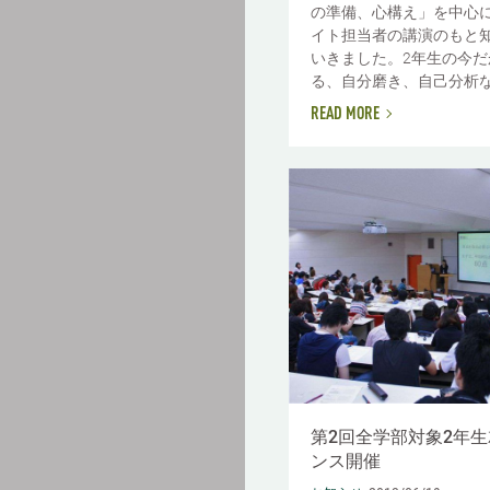
の準備、心構え」を中心
イト担当者の講演のもと
いきました。2年生の今だ
る、自分磨き、自己分析な.
READ MORE
第2回全学部対象2年
ンス開催