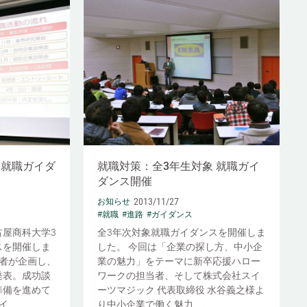
る就職ガイダ
就職対策：全3年生対象 就職ガイ
ダンス開催
2013/11/27
お知らせ
#就職
#進路
#ガイダンス
屋商科大学3
全3年次対象就職ガイダンスを開催しま
スを開催しま
した。 今回は「企業の探し方、中小企
者が企画し、
業の魅力」をテーマに新卒応援ハロー
発表。成功談
ワークの担当者、そして株式会社スイ
準備を進めて
ーツマジック 代表取締役 水谷義之様よ
..
り中小企業で働く魅力、...