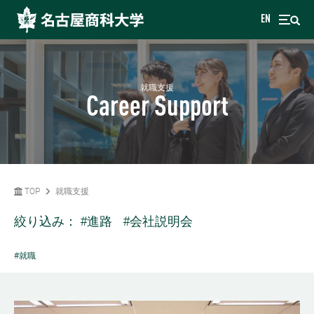
EN
就職支援
Career Support
TOP
就職支援
絞り込み：
#進路
#会社説明会
#就職