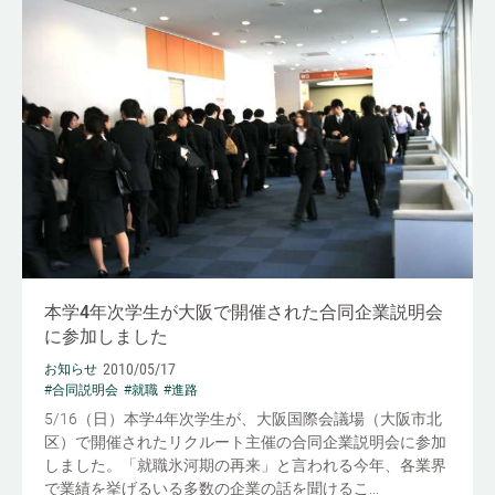
本学4年次学生が大阪で開催された合同企業説明会
に参加しました
2010/05/17
お知らせ
#合同説明会
#就職
#進路
5/16（日）本学4年次学生が、大阪国際会議場（大阪市北
区）で開催されたリクルート主催の合同企業説明会に参加
しました。「就職氷河期の再来」と言われる今年、各業界
で業績を挙げるいる多数の企業の話を聞けるこ...