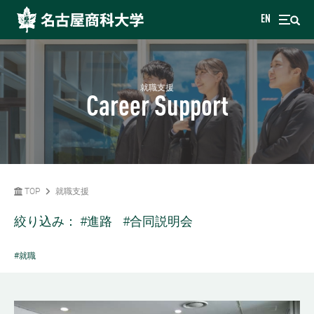
EN
就職支援
Career Support
TOP
就職支援
絞り込み：
#進路
#合同説明会
#就職