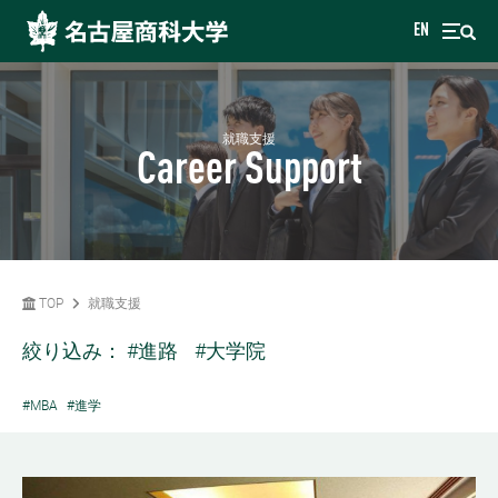
EN
就職支援
Career Support
TOP
就職支援
絞り込み：
#進路
#大学院
#MBA
#進学