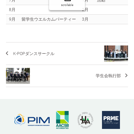
7月
1月
活動
scrollable
8月
2月
9月
留学生ウエルカムパーティー
3月
K-POPダンスサークル
学生会執行部