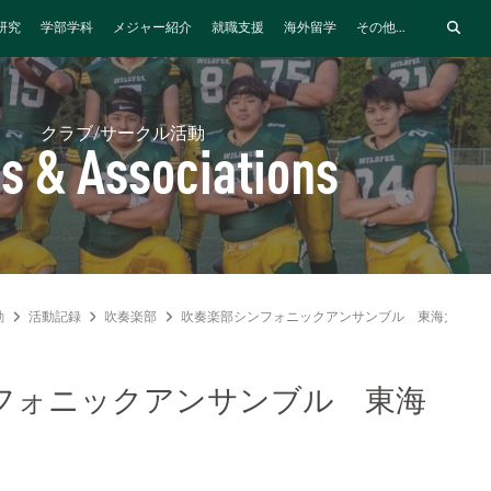
研究
学部学科
メジャー紹介
就職支援
海外留学
その他...
クラブ/サークル活動
s & Associations
動
活動記録
吹奏楽部
吹奏楽部シンフォニックアンサンブル 東海大会出場
フォニックアンサンブル 東海