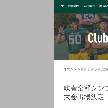
H
&
大学案内
入試情報
教員
O
M
E
Club
TOP
学修環境
クラブ活
吹奏楽部シン
大会出場決定!