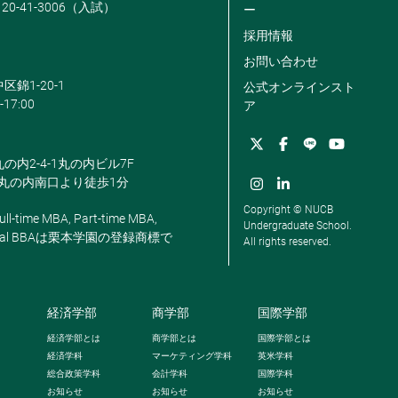
120-41-3006（入試）
ー
採用情報
お問い合わせ
区錦1-20-1
公式オンラインスト
-17:00
ア
丸の内2-4-1丸の内ビル7F
駅丸の内南口より徒歩1分
Copyright © NUCB
ll-time MBA, Part-time MBA,
Undergraduate School.
, Global BBAは栗本学園の登録商標で
All rights reserved.
経済学部
商学部
国際学部
経済学部とは
商学部とは
国際学部とは
経済学科
マーケティング学科
英米学科
総合政策学科
会計学科
国際学科
お知らせ
お知らせ
お知らせ