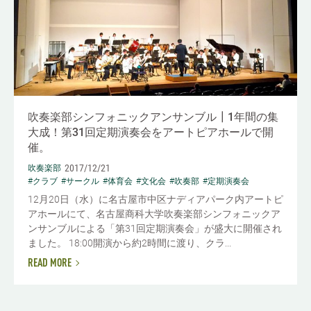
吹奏楽部シンフォニックアンサンブル┃1年間の集
大成！第31回定期演奏会をアートピアホールで開
催。
2017/12/21
吹奏楽部
#クラブ
#サークル
#体育会
#文化会
#吹奏部
#定期演奏会
12月20日（水）に名古屋市中区ナディアパーク内アートピ
アホールにて、名古屋商科大学吹奏楽部シンフォニックア
ンサンブルによる「第31回定期演奏会」が盛大に開催され
ました。 18:00開演から約2時間に渡り、クラ...
READ MORE