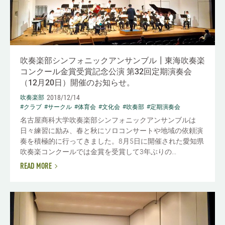
吹奏楽部シンフォニックアンサンブル┃東海吹奏楽
コンクール金賞受賞記念公演 第32回定期演奏会
（12月20日）開催のお知らせ。
2018/12/14
吹奏楽部
#クラブ
#サークル
#体育会
#文化会
#吹奏部
#定期演奏会
名古屋商科大学吹奏楽部シンフォニックアンサンブルは
日々練習に励み、春と秋にソロコンサートや地域の依頼演
奏を積極的に行ってきました。8月5日に開催された愛知県
吹奏楽コンクールでは金賞を受賞して3年ぶりの...
READ MORE