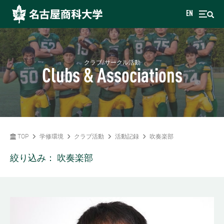
EN
クラブ/サークル活動
Clubs & Associations
TOP
学修環境
クラブ活動
活動記録
吹奏楽部
絞り込み：
吹奏楽部