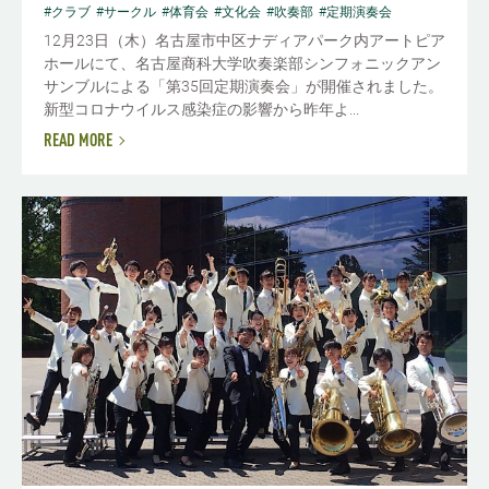
#クラブ
#サークル
#体育会
#文化会
#吹奏部
#定期演奏会
12月23日（木）名古屋市中区ナディアパーク内アートピア
ホールにて、名古屋商科大学吹奏楽部シンフォニックアン
サンブルによる「第35回定期演奏会」が開催されました。
新型コロナウイルス感染症の影響から昨年よ...
READ MORE