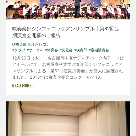
吹奏楽部シンフォニックアンサンブル┃第32回定
期演奏会開催のご報告
2018/12/25
吹奏楽部
#クラブ
#サークル
#体育会
#文化会
#吹奏部
#定期演奏会
12月20日（木）、名古屋市中区ナディアパーク内アートピ
アホールにて、名古屋商科大学吹奏楽部シンフォニックア
ンサンブルによる「第32回定期演奏会」が盛大に開催され
ました。 2018年は東海吹奏楽コンクールで18...
READ MORE