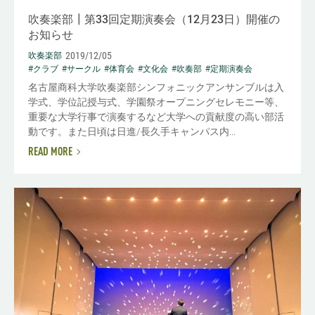
吹奏楽部┃第33回定期演奏会（12月23日）開催の
お知らせ
2019/12/05
吹奏楽部
#クラブ
#サークル
#体育会
#文化会
#吹奏部
#定期演奏会
名古屋商科大学吹奏楽部シンフォニックアンサンブルは入
学式、学位記授与式、学園祭オープニングセレモニー等、
重要な大学行事で演奏するなど大学への貢献度の高い部活
動です。また日頃は日進/長久手キャンパス内...
READ MORE