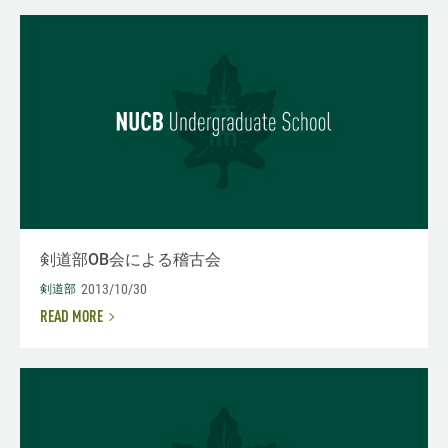
剣道部OB会による稽古会
2013/10/30
剣道部
READ MORE