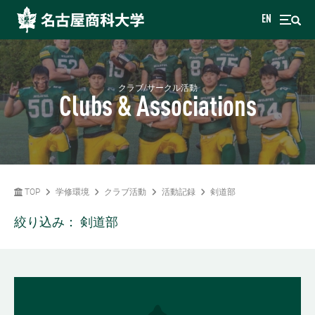
EN
クラブ/サークル活動
Clubs & Associations
TOP
学修環境
クラブ活動
活動記録
剣道部
絞り込み：
剣道部