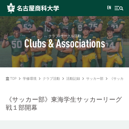
EN
クラブ/サークル活動
Clubs & Associations
TOP
学修環境
クラブ活動
活動記録
サッカー部
《サッカー
《サッカー部》東海学生サッカーリーグ
戦１部開幕