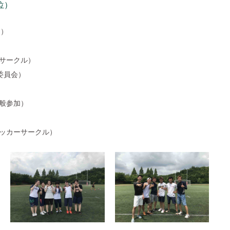
位）
加）
サークル）
委員会）
般参加）
ッカーサークル）