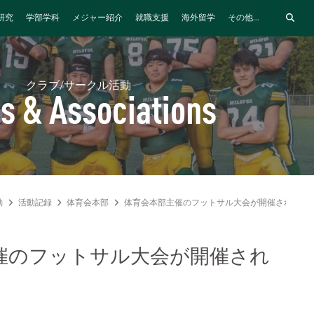
研究
学部学科
メジャー紹介
就職支援
海外留学
その他...
クラブ/サークル活動
s & Associations
動
活動記録
体育会本部
体育会本部主催のフットサル大会が開催されまし
催のフットサル大会が開催され