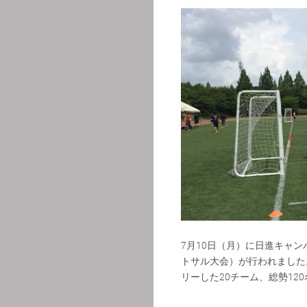
7月10日（月）に日進キャ
トサル大会）が行われました
リーした20チーム、総勢1