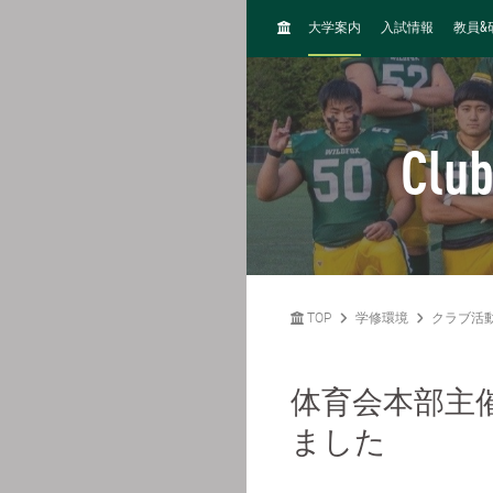
H
&
大学案内
入試情報
教員
O
M
E
Club
TOP
学修環境
クラブ活
体育会本部主
ました