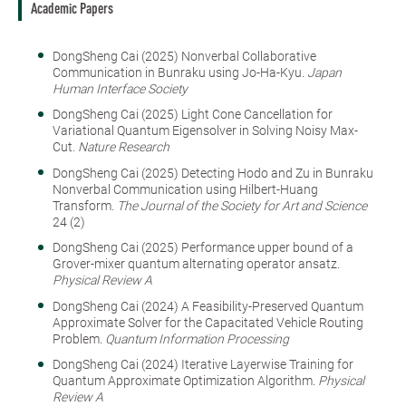
Academic Papers
DongSheng Cai (2025) Nonverbal Collaborative
Communication in Bunraku using Jo-Ha-Kyu.
Japan
Human Interface Society
DongSheng Cai (2025) Light Cone Cancellation for
Variational Quantum Eigensolver in Solving Noisy Max-
Cut.
Nature Research
DongSheng Cai (2025) Detecting Hodo and Zu in Bunraku
Nonverbal Communication using Hilbert-Huang
Transform.
The Journal of the Society for Art and Science
24 (2)
DongSheng Cai (2025) Performance upper bound of a
Grover-mixer quantum alternating operator ansatz.
Physical Review A
DongSheng Cai (2024) A Feasibility-Preserved Quantum
Approximate Solver for the Capacitated Vehicle Routing
Problem.
Quantum Information Processing
DongSheng Cai (2024) Iterative Layerwise Training for
Quantum Approximate Optimization Algorithm.
Physical
Review A