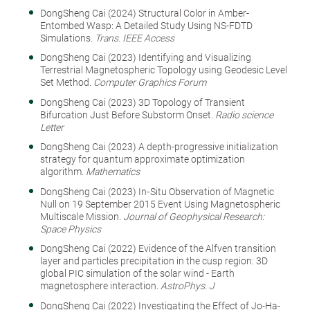
DongSheng Cai (2024) Structural Color in Amber-
Entombed Wasp: A Detailed Study Using NS-FDTD
Simulations.
Trans. IEEE Access
DongSheng Cai (2023) Identifying and Visualizing
Terrestrial Magnetospheric Topology using Geodesic Level
Set Method.
Computer Graphics Forum
DongSheng Cai (2023) 3D Topology of Transient
Bifurcation Just Before Substorm Onset.
Radio science
Letter
DongSheng Cai (2023) A depth-progressive initialization
strategy for quantum approximate optimization
algorithm.
Mathematics
DongSheng Cai (2023) In‐Situ Observation of Magnetic
Null on 19 September 2015 Event Using Magnetospheric
Multiscale Mission.
Journal of Geophysical Research:
Space Physics
DongSheng Cai (2022) Evidence of the Alfven transition
layer and particles precipitation in the cusp region: 3D
global PIC simulation of the solar wind - Earth
magnetosphere interaction.
AstroPhys. J
DongSheng Cai (2022) Investigating the Effect of Jo-Ha-