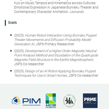
Kyū on Music Tempos and Kinematics across Cultures:
Emotional Expression in Japanese Bunraku Theater and
Contemporary Character Animation.
Leonardo
Grants
(2025)
Human-Robot Interaction Using Bunraku Puppet
Theater Movements and Diffusion Probability Model
Generation AI.
JSPS Primary Researcher
(2025)
Development of a Higher-Order Magnetic Neutral
Point Analysis Method and Elucidation of the Quadrupole
Magnetic Field Structure in the Earth's Magnetosphere.
JSPS Co-researcher
(2025)
Design of an AI Robot Applying Bunraku Puppet
Techniques for Use in Smart Homes.
JSPS Co-researcher