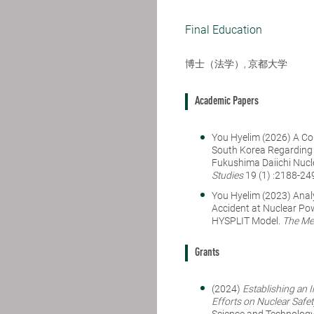
Final Education
博士（法学）, 京都大学
Academic Papers
You Hyelim (2026) A Com
South Korea Regarding 
Fukushima Daiichi Nucl
Studies
19 (1) :2188-24
You Hyelim (2023) Analy
Accident at Nuclear Pow
HYSPLIT Model.
The Mei
Grants
(2024)
Establishing an 
Efforts on Nuclear Safet
Science and Technology