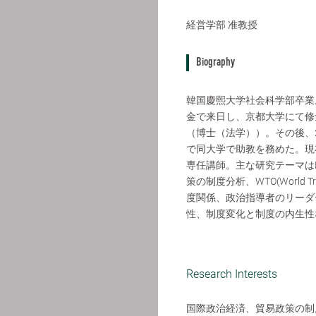
経営学部
准教授
Biography
韓国慶熙大学社会科学部卒業。
金で来日し、京都大学にて修
（博士（法学））。その後、20
で同大学で助教を務めた。現
専任講師。主な研究テーマはFTA(Fr
策の制度分析、WTO(World Trad
度関係、政治指導者のリーダ
性、制度変化と制度の内生性
Research Interests
国際政治経済、貿易政策の制