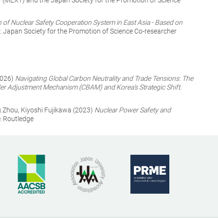
 of Nuclear Safety Cooperation System in East Asia - Based on
.
Japan Society for the Promotion of Science Co-researcher
2026)
Navigating Global Carbon Neutrality and Trade Tensions: The
er Adjustment Mechanism (CBAM) and Korea’s Strategic Shift.
 Zhou, Kiyoshi Fujikawa (2023)
Nuclear Power Safety and
.
Routledge