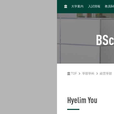
H
&
大学案内
入試情報
教員
O
M
E
BSc
TOP
学部学科
経営学部
Hyelim You