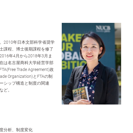
2010年日本文部科学省奨学
士課程、博士後期課程を修了
16年4月から2018年3月ま
在は名古屋商科大学経営学部
ee Trade Agreement)政
e Organization)とFTAの制
ーシップ構造と制度の関連
など。
度分析、制度変化