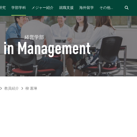
研究
学部学科
メジャー紹介
就職支援
海外留学
その他...
経営学部
 in Management
教員紹介
柳 蕙琳