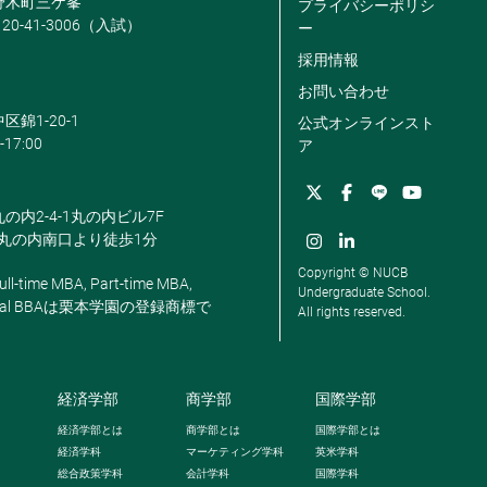
米野木町三ケ峯
プライバシーポリシ
120-41-3006（入試）
ー
採用情報
お問い合わせ
区錦1-20-1
公式オンラインスト
-17:00
ア
丸の内2-4-1丸の内ビル7F
駅丸の内南口より徒歩1分
Copyright © NUCB
ll-time MBA, Part-time MBA,
Undergraduate School.
, Global BBAは栗本学園の登録商標で
All rights reserved.
経済学部
商学部
国際学部
経済学部とは
商学部とは
国際学部とは
経済学科
マーケティング学科
英米学科
総合政策学科
会計学科
国際学科