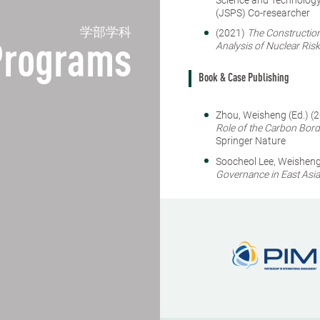
(JSPS) Co-researcher
学部学科
(2021)
The Construction
Analysis of Nuclear Risk
Programs
Book & Case Publishing
Zhou, Weisheng (Ed.) (
Role of the Carbon Bord
Springer Nature
Soocheol Lee, Weisheng
Governance in East Asia