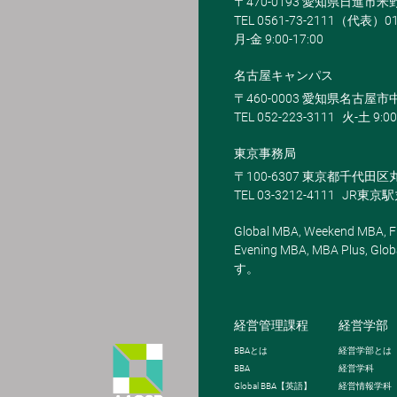
〒470-0193 愛知県日進市
TEL 0561-73-2111（代表）0
月-金 9:00-17:00
名古屋キャンパス
〒460-0003 愛知県名古屋市中
TEL 052-223-3111
火-土 9:00
東京事務局
〒100-6307 東京都千代田区
TEL 03-3212-4111
JR東京
Global MBA, Weekend MBA, Fu
Evening MBA, MBA Plus
す。
経営管理課程
経営学部
BBA
とは
経営学部とは
BBA
経営学科
Global BBA
【英語】
経営情報学科