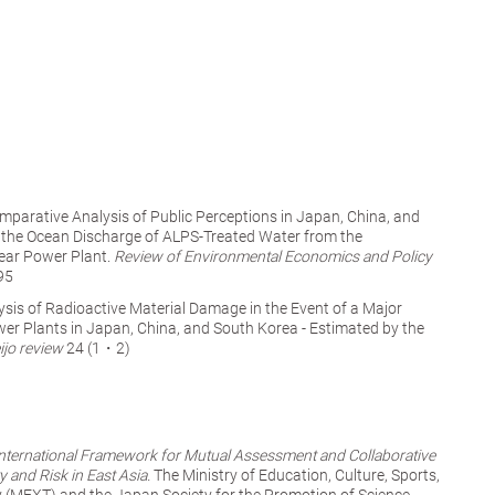
parative Analysis of Public Perceptions in Japan, China, and
the Ocean Discharge of ALPS-Treated Water from the
ear Power Plant.
Review of Environmental Economics and Policy
95
sis of Radioactive Material Damage in the Event of a Major
er Plants in Japan, China, and South Korea - Estimated by the
jo review
24 (1・2)
International Framework for Mutual Assessment and Collaborative
y and Risk in East Asia.
The Ministry of Education, Culture, Sports,
 (MEXT) and the Japan Society for the Promotion of Science