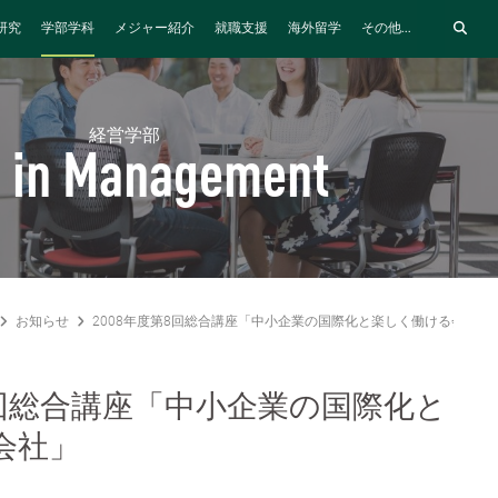
研究
学部学科
メジャー紹介
就職支援
海外留学
その他...
経営学部
 in Management
お知らせ
2008年度第8回総合講座「中小企業の国際化と楽しく働ける会社」
8回総合講座「中小企業の国際化と
会社」