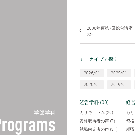
2008年度第7回総合講
売...
アーカイブで探す
2026/01
2025/01
2020/01
2019/01
経営学科 (88)
経営
学部学科
カリキュラム (26)
カリ
Programs
資格取得者の声 (7)
資格
就職内定者の声 (51)
就職