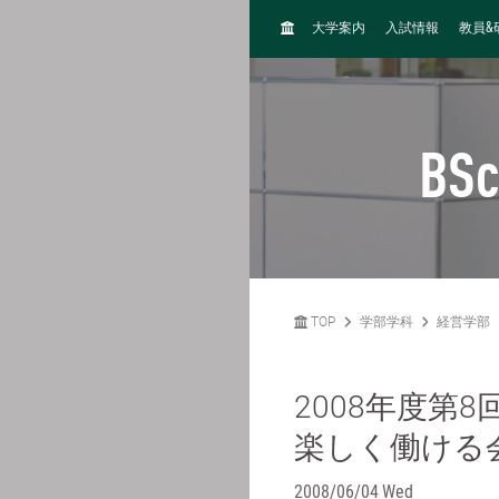
H
&
大学案内
入試情報
教員
O
M
E
BSc
TOP
学部学科
経営学部
2008年度第
楽しく働ける
2008/06/04 Wed