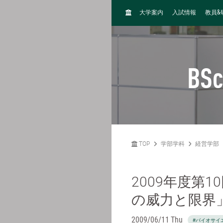
H
&
大学案内
入試情報
教員
O
M
E
BSc
TOP
学部学科
経営学部
2009年度第
の威力と限界
2009/06/11 Thu
#バイオサイ