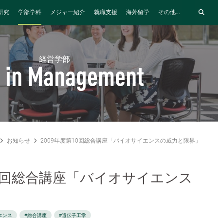
研究
学部学科
メジャー紹介
就職支援
海外留学
その他...
経営学部
 in Management
お知らせ
2009年度第10回総合講座「バイオサイエンスの威力と限界」
10回総合講座「バイオサイエンス
」
エンス
#総合講座
#遺伝子工学