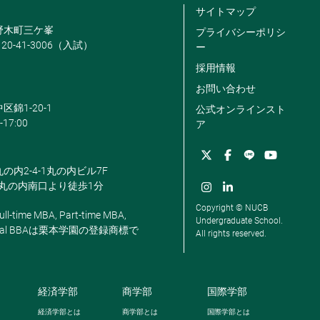
サイトマップ
米野木町三ケ峯
プライバシーポリシ
120-41-3006（入試）
ー
採用情報
お問い合わせ
区錦1-20-1
公式オンラインスト
-17:00
ア
丸の内2-4-1丸の内ビル7F
駅丸の内南口より徒歩1分
Copyright © NUCB
ll-time MBA, Part-time MBA,
Undergraduate School.
, Global BBAは栗本学園の登録商標で
All rights reserved.
経済学部
商学部
国際学部
経済学部とは
商学部とは
国際学部とは