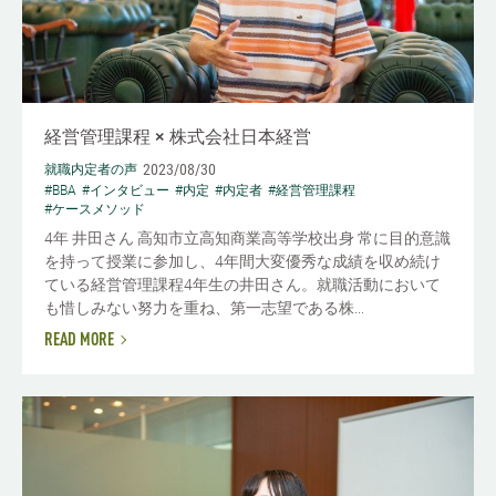
経営管理課程 × 株式会社日本経営
2023/08/30
就職内定者の声
#BBA
#インタビュー
#内定
#内定者
#経営管理課程
#ケースメソッド
4年 井田さん 高知市立高知商業高等学校出身 常に目的意識
を持って授業に参加し、4年間大変優秀な成績を収め続け
ている経営管理課程4年生の井田さん。就職活動において
も惜しみない努力を重ね、第一志望である株...
READ MORE