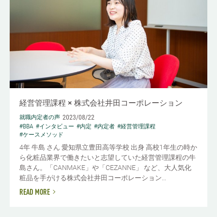
経営管理課程 × 株式会社井田コーポレーション
2023/08/22
就職内定者の声
#BBA
#インタビュー
#内定
#内定者
#経営管理課程
#ケースメソッド
4年 牛島 さん 愛知県立豊田高等学校 出身 高校1年生の時か
ら化粧品業界で働きたいと志望していた経営管理課程の牛
島さん。「CANMAKE」や「CEZANNE」 など、大人気化
粧品を手がける株式会社井田コーポレーション...
READ MORE