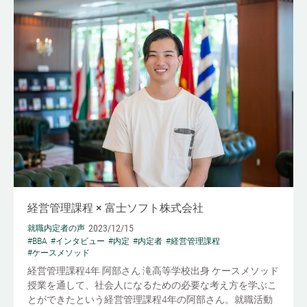
経営管理課程 × 富士ソフト株式会社
2023/12/15
就職内定者の声
#BBA
#インタビュー
#内定
#内定者
#経営管理課程
#ケースメソッド
経営管理課程4年 阿部さん 滝高等学校出身 ケースメソッド
授業を通して、社会人になるための必要な考え方を学ぶこ
とができたという経営管理課程4年の阿部さん。就職活動