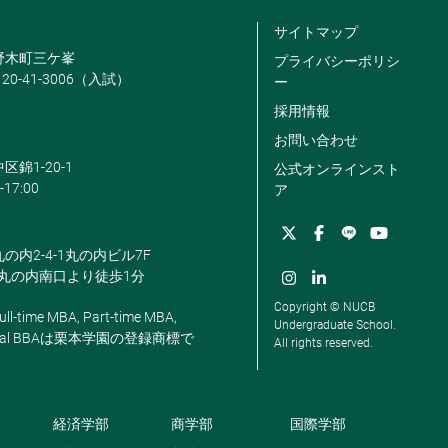
サイトマップ
米野木町三ケ峯
プライバシーポリシ
120-41-3006（入試）
ー
採用情報
お問い合わせ
区錦1-20-1
公式オンラインスト
-17:00
ア
丸の内2-4-1丸の内ビル7F
駅丸の内南口より徒歩1分
Copyright © NUCB
ll-time MBA, Part-time MBA,
Undergraduate School.
, Global BBAは栗本学園の登録商標で
All rights reserved.
経済学部
商学部
国際学部