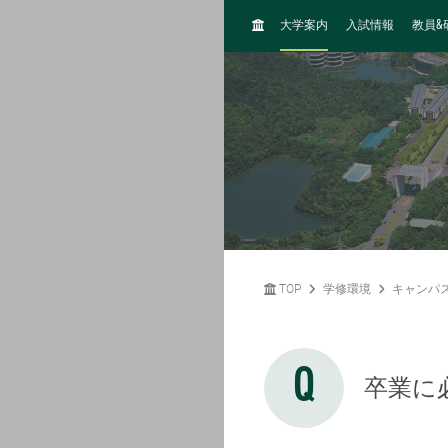
H
&
大学案内
入試情報
教員
O
M
E
TOP
学修環境
キャンパ
卒業に