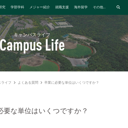
研究
学部学科
メジャー紹介
就職支援
海外留学
その他...
キャンパスライフ
Campus Life
スライフ
よくある質問
卒業に必要な単位はいくつですか？
必要な単位はいくつですか？