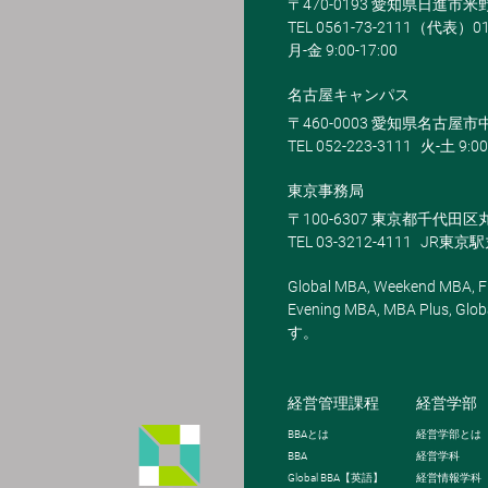
〒470-0193 愛知県日進市
TEL 0561-73-2111（代表）0
月-金 9:00-17:00
名古屋キャンパス
〒460-0003 愛知県名古屋市中
TEL 052-223-3111
火-土 9:00
東京事務局
〒100-6307 東京都千代田区
TEL 03-3212-4111
JR東京
Global MBA, Weekend MBA, Fu
Evening MBA, MBA Plus
す。
経営管理課程
経営学部
BBA
とは
経営学部とは
BBA
経営学科
Global BBA
【英語】
経営情報学科