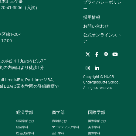
米野木町三ケ峯
プライバシーポリシ
120-41-3006（入試）
ー
採用情報
お問い合わせ
区錦1-20-1
公式オンラインスト
-17:00
ア
丸の内2-4-1丸の内ビル7F
駅丸の内南口より徒歩1分
Copyright © NUCB
ll-time MBA, Part-time MBA,
Undergraduate School.
, Global BBAは栗本学園の登録商標で
All rights reserved.
経済学部
商学部
国際学部
経済学部とは
商学部とは
国際学部とは
経済学科
マーケティング学科
英米学科
総合政策学科
会計学科
国際学科