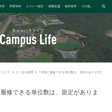
研究
学部学科
メジャー紹介
就職支援
海外留学
その他...
キャンパスライフ
Campus Life
スライフ
よくある質問
1年間に履修できる単位数は、規定がありますか？
に履修できる単位数は、規定がありま