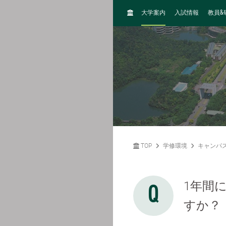
H
&
大学案内
入試情報
教員
O
M
E
TOP
学修環境
キャンパ
1年間
すか？