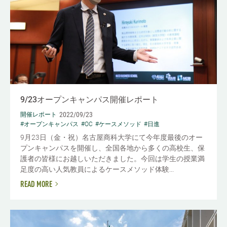
9/23オープンキャンパス開催レポート
2022/09/23
開催レポート
#オープンキャンパス
#OC
#ケースメソッド
#日進
9月23日（金・祝）名古屋商科大学にて今年度最後のオー
プンキャンパスを開催し、全国各地から多くの高校生、保
護者の皆様にお越しいただきました。今回は学生の授業満
足度の高い人気教員によるケースメソッド体験...
READ MORE