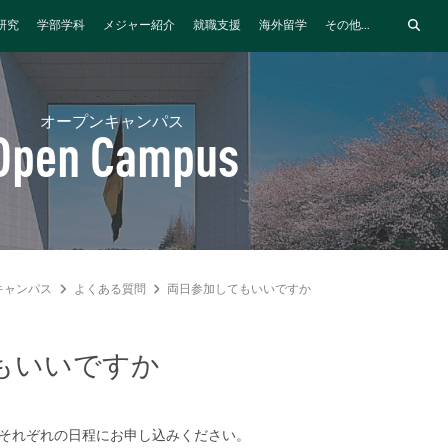
研究
学部学科
メジャー紹介
就職支援
海外留学
その他...
オープンキャンパス
Open Campus
キャンパス
よくある質問
両日参加してもいいですか
もいいですか
それぞれの日程にお申し込みください。