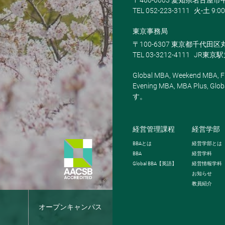
〒460-0003 愛知県名古屋市中
TEL 052-223-3111
火-土 9:00
東京事務局
〒100-6307 東京都千代田区
TEL 03-3212-4111
JR東京
Global MBA, Weekend MBA, Fu
Evening MBA, MBA Plus
す。
経営管理課程
経営学部
BBA
とは
経営学部とは
BBA
経営学科
Global BBA
【英語】
経営情報学科
お知らせ
教員紹介
報
オープンキャンパス