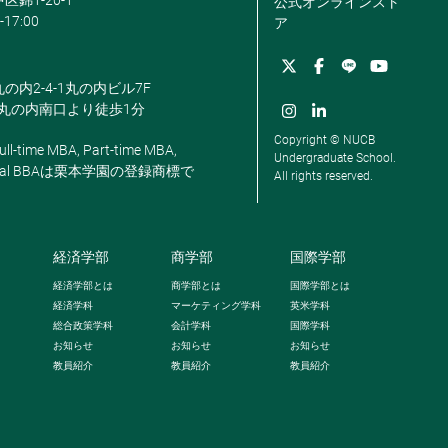
区錦1-20-1
公式オンラインスト
-17:00
ア
丸の内2-4-1丸の内ビル7F
駅丸の内南口より徒歩1分
Copyright © NUCB
ll-time MBA, Part-time MBA,
Undergraduate School.
, Global BBAは栗本学園の登録商標で
All rights reserved.
経済学部
商学部
国際学部
経済学部とは
商学部とは
国際学部とは
経済学科
マーケティング学科
英米学科
総合政策学科
会計学科
国際学科
お知らせ
お知らせ
お知らせ
教員紹介
教員紹介
教員紹介