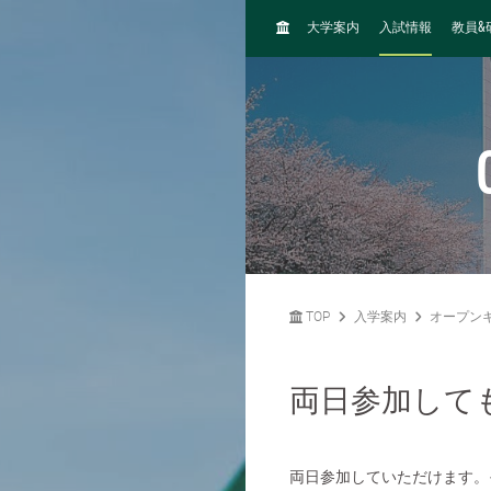
H
&
大学案内
入試情報
教員
O
M
E
TOP
入学案内
オープン
両日参加して
両日参加していただけます。