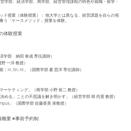
経営学部、経済学部、商学部、経営管理課程の特色や就職・留学・
ッド授業（体験授業）：
他大学とは異なる、経営課題を自らの視
養う「ケースメソッド」授業を体験。
の体験授業
済学部 納田 泰成 専任講師）
瀧野 一洋 教授）
n, On, At」（国際学部 夏 思洋 専任講師）
ーケティング」（商学部 小野 裕二 教授）
決める」ことの不思議を解き明かす」（経営学部 韓 尚憲 教授）
 off campus」（国際学部 佐藤亜美 准教授）
概要 ※事前予約制