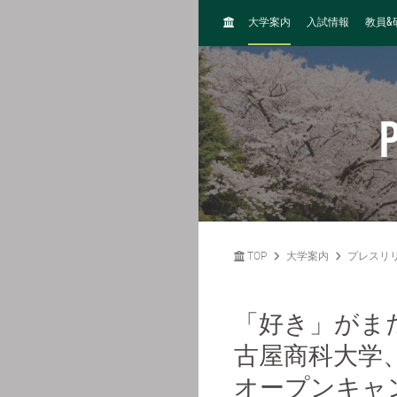
H
&
大学案内
入試情報
教員
O
M
E
P
TOP
大学案内
プレスリ
「好き」がま
古屋商科大学
オープンキャ