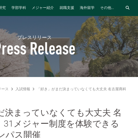
研究
学部学科
メジャー紹介
就職支援
海外留学
その他...
プレスリリース
ress Release
リース
入試情報
「好き」がまだ決まっていなくても大丈夫 名古屋商科大学、
だ決まっていなくても大丈夫 名
、31メジャー制度を体験できる
ンパス開催