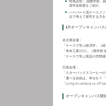
特色説明：
国際学部、
奨学金制度をご紹介。
ハーバード流ケースメソ
点で考えて探究する力を
6月オープンキャンパス
名古屋会場：
「ケースで学ぶ経済学」（経
「串本工業2022」（商学部 
「ケースで学ぶ英語の空間感覚：I
日進会場：
「スターバックスコーヒーのマ
「選べる自由は、幸せか？ 「
「Living on campus vs.
オープンキャンパス開催