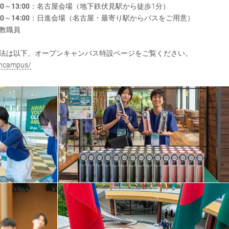
00～13:00：名古屋会場
（地下鉄伏見駅から徒歩1分）
00～14:00：日進会場
（名古屋・最寄り駅からバスをご用意）
教職員
法は以下、オープンキャンパス特設ページをご覧ください。
encampus/