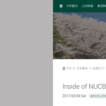
H
&
大学案内
入試情報
教員
O
M
E
TOP
大学案内
名商大TV
Inside of NUCB
2017/03/04 Sat
#アクティブ