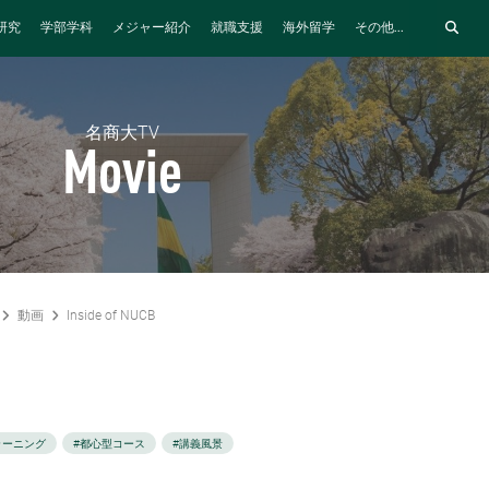
研究
学部学科
メジャー紹介
就職支援
海外留学
その他...
名商大TV
Movie
動画
Inside of NUCB
ラーニング
#都心型コース
#講義風景