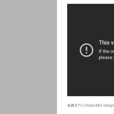
名商大TV│Global BBA 'Design 