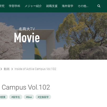
研究
学部学科
メジャー紹介
就職支援
海外留学
その他...
名商大TV
Movie
動画
Inside of Active Campus Vol.102
ve Campus Vol.102
#授業
#留学生
#BAA
#交換留学