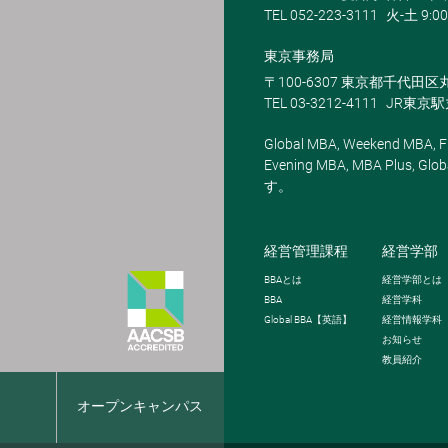
TEL 052-223-3111
火-土 9:00
東京事務局
〒100-6307 東京都千代田区
TEL 03-3212-4111
JR東京
Global MBA, Weekend MBA, Fu
Evening MBA, MBA Plus
す。
経営管理課程
経営学部
BBA
とは
経営学部とは
BBA
経営学科
Global BBA
【英語】
経営情報学科
お知らせ
教員紹介
報
オープンキャンパス