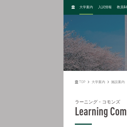
H
&
大学案内
入試情報
教員
O
M
E
TOP
大学案内
施設案内
ラーニング・コモンズ
Learning Co