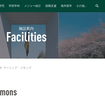
研究
学部学科
メジャー紹介
就職支援
海外留学
その他...
施設案内
Facilities
ラーニング・コモンズ
mmons