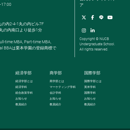
-17:00
ア
丸の内2-4-1丸の内ビル7F
駅丸の内南口より徒歩1分
Copyright © NUCB
ll-time MBA, Part-time MBA,
Undergraduate School.
, Global BBAは栗本学園の登録商標で
All rights reserved.
経済学部
商学部
国際学部
経済学部とは
商学部とは
国際学部とは
経済学科
マーケティング学科
英米学科
総合政策学科
会計学科
国際学科
お知らせ
お知らせ
お知らせ
教員紹介
教員紹介
教員紹介